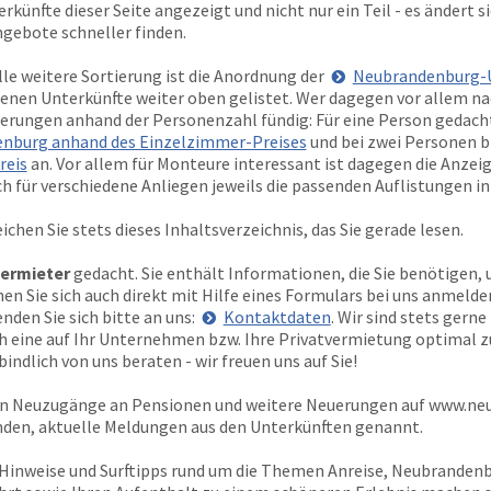
rkünfte dieser Seite angezeigt und nicht nur ein Teil - es ändert si
ngebote schneller finden.
olle weitere Sortierung ist die Anordnung der
Neubrandenburg-U
genen Unterkünfte weiter oben gelistet. Wer dagegen vor allem n
tierungen anhand der Personenzahl fündig: Für eine Person gedacht
nburg anhand des Einzelzimmer-Preises
und bei zwei Personen bi
reis
an. Vor allem für Monteure interessant ist dagegen die Anzei
ich für verschiedene Anliegen jeweils die passenden Auflistungen i
ichen Sie stets dieses Inhaltsverzeichnis, das Sie gerade lesen.
ermieter
gedacht. Sie enthält Informationen, die Sie benötigen, 
 Sie sich auch direkt mit Hilfe eines Formulars bei uns anmelden
den Sie sich bitte an uns:
Kontaktdaten
. Wir sind stets gern
ich eine auf Ihr Unternehmen bzw. Ihre Privatvermietung optimal 
indlich von uns beraten - wir freuen uns auf Sie!
ten Neuzugänge an Pensionen und weitere Neuerungen auf
www.neu
nden, aktuelle Meldungen aus den Unterkünften genannt.
 Hinweise und Surftipps rund um die Themen Anreise, Neubrande