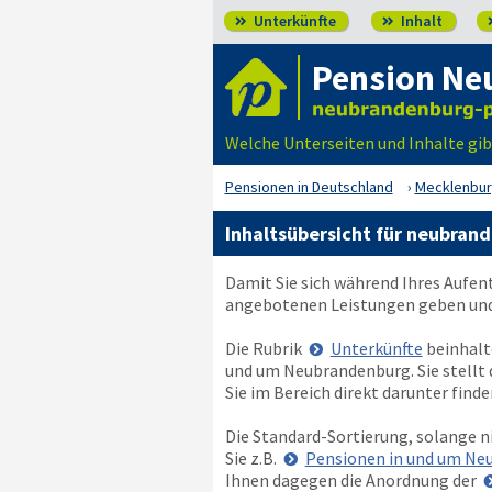
Unterkünfte
Inhalt


Pension Ne
Welche Unterseiten und Inhalte gi
Pensionen in Deutschland
Mecklenbu
Inhaltsübersicht für neubran
Damit Sie sich während Ihres Aufen
angebotenen Leistungen geben und 
Die Rubrik
Unterkünfte
beinhalt
und um Neubrandenburg. Sie stellt 
Sie im Bereich direkt darunter finde
Die Standard-Sortierung, solange n
Sie z.B.
Pensionen in und um Ne
Ihnen dagegen die Anordnung der