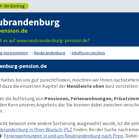
Ihr Eintrag

ubrandenburg
bt es auf www.neubrandenburg-pension.de?
rg-Vorpommern
Neubrandenburg
Inhaltsverzeichnis
denburg-pension.de
thaltes bei uns gut zurechtfinden, möchten wir Ihnen nachstehen
dazu die einzelnen Kapitel der
Menüleiste oben
kurz vorstellen:
et die Auflistung von
Pensionen, Ferienwohnungen, Privatzimm
den Kern unseres Angebots dar. Sie können dabei zwischen versch
n.
icht bewusst eine andere Sortierung ausgewählt wurde, ist die an
ubrandenburg in Ihrer Wunsch-PLZ
finden. Bei der Suche nach ein
Ferienwohnungen in und um Neubrandenburg nach Preis
. Dabei