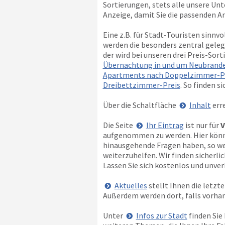
Sortierungen, stets alle unsere Unte
Anzeige, damit Sie die passenden A
Eine z.B. für Stadt-Touristen sinnv
werden die besonders zentral gele
der wird bei unseren drei Preis-Sor
Übernachtung in und um Neubrande
Apartments nach Doppelzimmer-P
Dreibettzimmer-Preis
. So finden s
Über die Schaltfläche
Inhalt
erre
Die Seite
Ihr Eintrag
ist nur für
V
aufgenommen zu werden. Hier können
hinausgehende Fragen haben, so wen
weiterzuhelfen. Wir finden sicherl
Lassen Sie sich kostenlos und unverb
Aktuelles
stellt Ihnen die letz
Außerdem werden dort, falls vorha
Unter
Infos zur Stadt
finden Sie